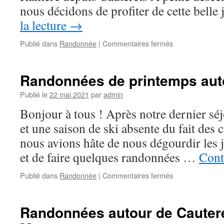
nous décidons de profiter de cette bell
la lecture
→
sur
Publié dans
Randonnée
|
Commentaires fermés
Randonnées
de
juillet
Randonnées de printemps aut
dans
les
Publié le
22 mai 2021
par
admin
Pyrénées
Bonjour à tous ! Après notre dernier s
autour
de
et une saison de ski absente du fait des c
Cauterets
nous avions hâte de nous dégourdir les
et de faire quelques randonnées …
Cont
sur
Publié dans
Randonnée
|
Commentaires fermés
Randonnées
de
printemps
Randonnées autour de Cauter
autour