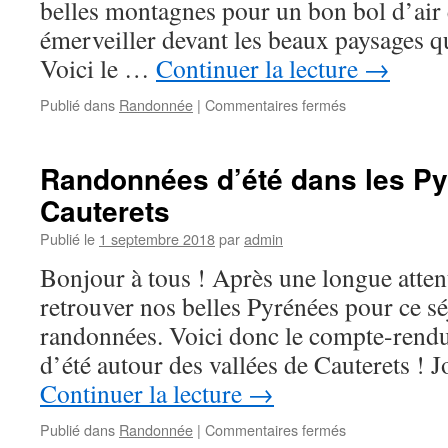
belles montagnes pour un bon bol d’air
émerveiller devant les beaux paysages q
Voici le …
Continuer la lecture
→
sur
Publié dans
Randonnée
|
Commentaires fermés
Randonnées
d’été
dans
Randonnées d’été dans les Py
les
Cauterets
Pyrénées
autour
Publié le
1 septembre 2018
par
admin
de
Cauterets
Bonjour à tous ! Après une longue atten
retrouver nos belles Pyrénées pour ce sé
randonnées. Voici donc le compte-rend
d’été autour des vallées de Cauterets ! 
Continuer la lecture
→
sur
Publié dans
Randonnée
|
Commentaires fermés