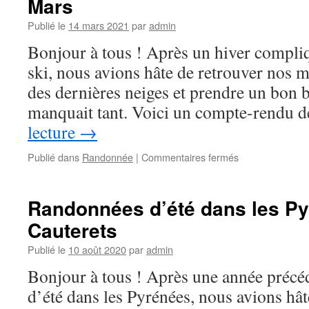
Mars
de
Cauterets
Publié le
14 mars 2021
par
admin
Bonjour à tous ! Après un hiver compliq
ski, nous avions hâte de retrouver nos 
des dernières neiges et prendre un bon b
manquait tant. Voici un compte-rendu
lecture
→
sur
Publié dans
Randonnée
|
Commentaires fermés
Randonnées
autour
de
Randonnées d’été dans les Py
Cauterets
Cauterets
au
mois
Publié le
10 août 2020
par
admin
de
Mars
Bonjour à tous ! Après une année précé
d’été dans les Pyrénées, nous avions hât