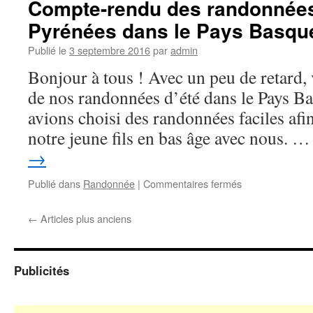
Compte-rendu des randonnées 
randonnées
Pyrénées dans le Pays Basqu
d’été
dans
Publié le
3 septembre 2016
par
admin
les
Pyrénées
Bonjour à tous ! Avec un peu de retard,
en
de nos randonnées d’été dans le Pays B
vallée
d’Ossau
avions choisi des randonnées faciles a
notre jeune fils en bas âge avec nous. 
→
sur
Publié dans
Randonnée
|
Commentaires fermés
Compte-
rendu
←
Articles plus anciens
des
randonnées
d’été
dans
Publicités
les
Pyrénées
dans