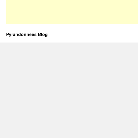
le
Pays
Basque
Pyrandonnées Blog