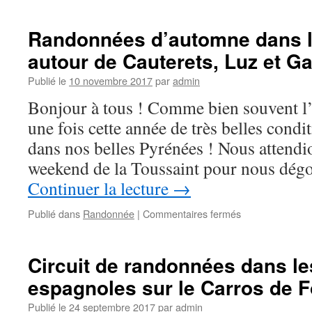
Randonnées
d’été
dans
Randonnées d’automne dans 
les
autour de Cauterets, Luz et G
Pyrénées
autour
Publié le
10 novembre 2017
par
admin
de
Cauterets
Bonjour à tous ! Comme bien souvent l
une fois cette année de très belles cond
dans nos belles Pyrénées ! Nous attendi
weekend de la Toussaint pour nous dégo
Continuer la lecture
→
sur
Publié dans
Randonnée
|
Commentaires fermés
Randonnées
d’automne
dans
Circuit de randonnées dans l
les
espagnoles sur le Carros de 
Pyrénées
autour
Publié le
24 septembre 2017
par
admin
de