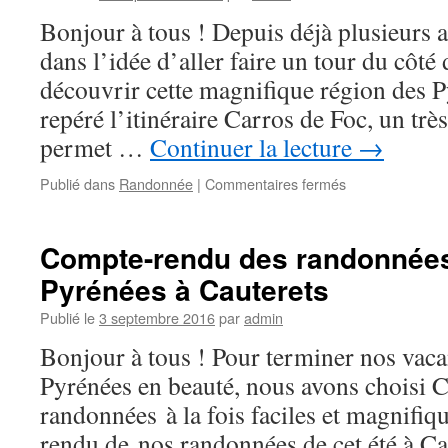
Cauterets,
Bonjour à tous ! Depuis déjà plusieurs 
Luz
dans l’idée d’aller faire un tour du côté
et
Gavarnie
découvrir cette magnifique région des 
repéré l’itinéraire Carros de Foc, un très
permet …
Continuer la lecture
→
sur
Publié dans
Randonnée
|
Commentaires fermés
Circuit
de
randonnées
Compte-rendu des randonnées 
dans
Pyrénées à Cauterets
les
Pyrénées
Publié le
3 septembre 2016
par
admin
espagnoles
sur
Bonjour à tous ! Pour terminer nos vaca
le
Pyrénées en beauté, nous avons choisi Ca
Carros
de
randonnées à la fois faciles et magnifiq
Foc
rendu de nos randonnées de cet été à Ca