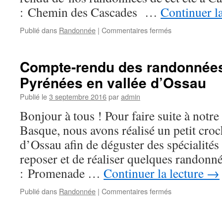
: Chemin des Cascades …
Continuer l
sur
Publié dans
Randonnée
|
Commentaires fermés
Compte-
rendu
des
Compte-rendu des randonnées 
randonnées
Pyrénées en vallée d’Ossau
d’été
dans
Publié le
3 septembre 2016
par
admin
les
Pyrénées
Bonjour à tous ! Pour faire suite à notr
à
Basque, nous avons réalisé un petit croch
Cauterets
d’Ossau afin de déguster des spécialités
reposer et de réaliser quelques randonné
: Promenade …
Continuer la lecture
→
sur
Publié dans
Randonnée
|
Commentaires fermés
Compte-
rendu
des