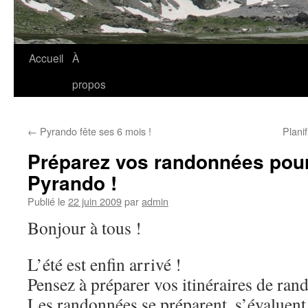
Accueil
À
propos
←
Pyrando fête ses 6 mois !
Plani
Préparez vos randonnées pour
Pyrando !
Publié le
22 juin 2009
par
admin
Bonjour à tous !
L’été est enfin arrivé !
Pensez à préparer vos itinéraires de ran
Les randonnées se préparent, s’évaluent, s