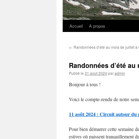
Accueil
À propos
←
Randonnées d’été au mois de juillet à
Randonnées d’été au 
Publié le
31 août 2024
par
admin
Bonjour à tous !
Voici le compte-rendu de notre sem
11 août 2024 : Circuit autour du 
Pour bien démarrer cette semaine de
estives où paissent tranquillement d