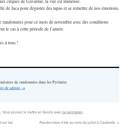
aux cirques de Gavarnie, la vue est immense.
ille de Jaca pour déguster des tapas et se remettre de nos émotions.
e randonnées pour ce mois de novembre avec des conditions
nt le cas à cette période de l’année.
s à tous !
inéraires de randonnées dans les Pyrénées
cles de admin
→
e
. Vous pouvez le mettre en favoris avec
ce permalien
.
 sur les
Randonnées d’été au mois de juillet à Cauterets
→