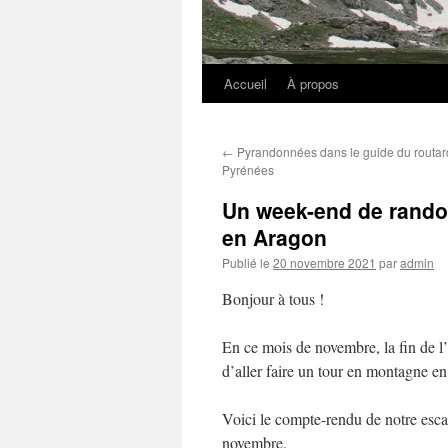
Accueil
À propos
←
Pyrandonnées dans le guide du routard
Pyrénées
Un week-end de rando
en Aragon
Publié le
20 novembre 2021
par
admin
Bonjour à tous !
En ce mois de novembre, la fin de l’é
d’aller faire un tour en montagne e
Voici le compte-rendu de notre esca
novembre.