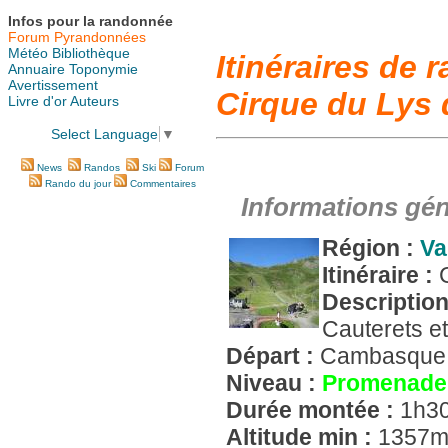
Infos pour la randonnée
Forum Pyrandonnées
Météo
Bibliothèque
Itinéraires de
Annuaire
Toponymie
Avertissement
Cirque du Lys
Livre d'or
Auteurs
Select Language
▼
News
Randos
Ski
Forum
Rando du jour
Commentaires
Informations gén
Région :
Va
Itinéraire :
Descriptio
Cauterets et
Départ :
Cambasqu
Niveau :
Promenade
Durée montée :
1h3
Altitude min :
1357