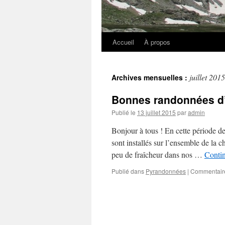
Accueil
À propos
juillet 2015
Archives mensuelles :
Bonnes randonnées d’
Publié le
13 juillet 2015
par
admin
Bonjour à tous ! En cette période de
sont installés sur l’ensemble de la 
peu de fraîcheur dans nos …
Contin
Publié dans
Pyrandonnées
|
Commentair