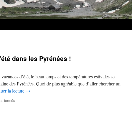
été dans les Pyrénées !
 vacances d’été, le beau temps et des températures estivales se
chaîne des Pyrénées. Quoi de plus agréable que d’aller chercher un
uer la lecture
→
sur
es fermés
Bonnes
randonnées
d’été
dans
les
Pyrénées