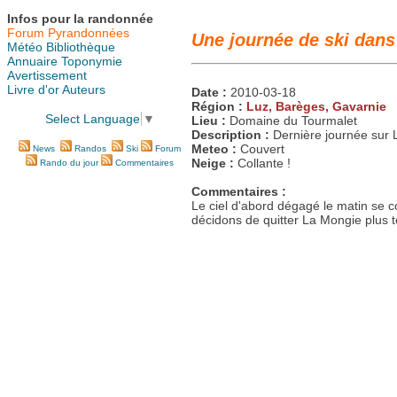
Infos pour la randonnée
Forum Pyrandonnées
Une journée de ski dans 
Météo
Bibliothèque
Annuaire
Toponymie
Avertissement
Livre d'or
Auteurs
Date :
2010-03-18
Région :
Luz, Barèges, Gavarnie
Select Language
▼
Lieu :
Domaine du Tourmalet
Description :
Dernière journée sur 
Meteo :
Couvert
News
Randos
Ski
Forum
Neige :
Collante !
Rando du jour
Commentaires
Commentaires :
Le ciel d'abord dégagé le matin se co
décidons de quitter La Mongie plus t