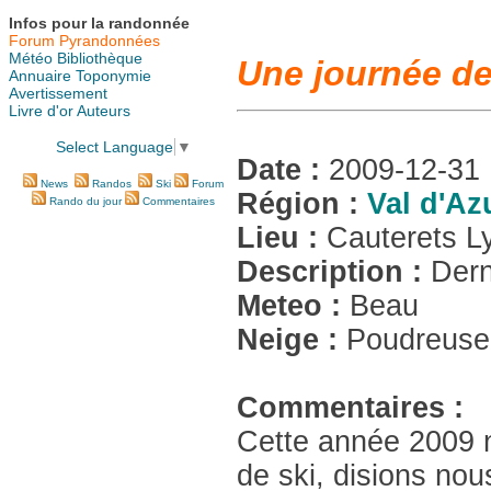
Infos pour la randonnée
Forum Pyrandonnées
Météo
Bibliothèque
Une journée de
Annuaire
Toponymie
Avertissement
Livre d'or
Auteurs
Select Language
▼
Date :
2009-12-31
News
Randos
Ski
Forum
Région :
Val d'Az
Rando du jour
Commentaires
Lieu :
Cauterets L
Description :
Dern
Meteo :
Beau
Neige :
Poudreuse
Commentaires :
Cette année 2009 n
de ski, disions nous