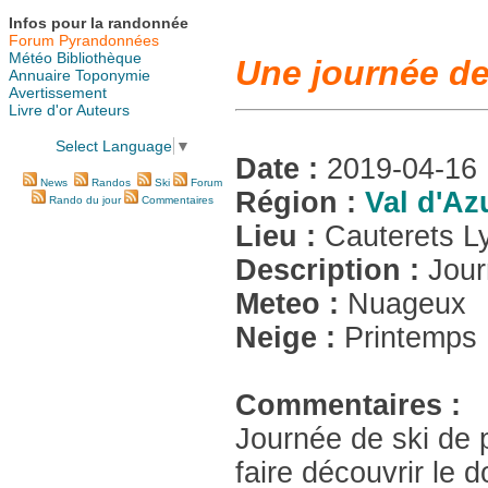
Infos pour la randonnée
Forum Pyrandonnées
Météo
Bibliothèque
Une journée de
Annuaire
Toponymie
Avertissement
Livre d'or
Auteurs
Select Language
▼
Date :
2019-04-16
News
Randos
Ski
Forum
Région :
Val d'Az
Rando du jour
Commentaires
Lieu :
Cauterets L
Description :
Jour
Meteo :
Nuageux
Neige :
Printemps
Commentaires :
Journée de ski de 
faire découvrir le 