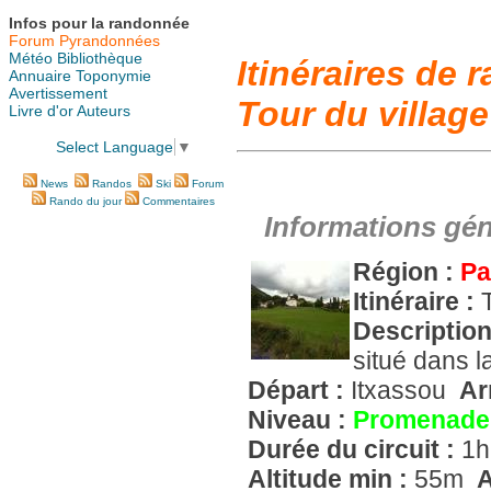
Infos pour la randonnée
Forum Pyrandonnées
Météo
Bibliothèque
Itinéraires de
Annuaire
Toponymie
Avertissement
Tour du village
Livre d'or
Auteurs
Select Language
▼
News
Randos
Ski
Forum
Rando du jour
Commentaires
Informations gén
Région :
Pa
Itinéraire :
Descriptio
situé dans l
Départ :
Itxassou
Ar
Niveau :
Promenade
Durée du circuit :
1h
Altitude min :
55m
A