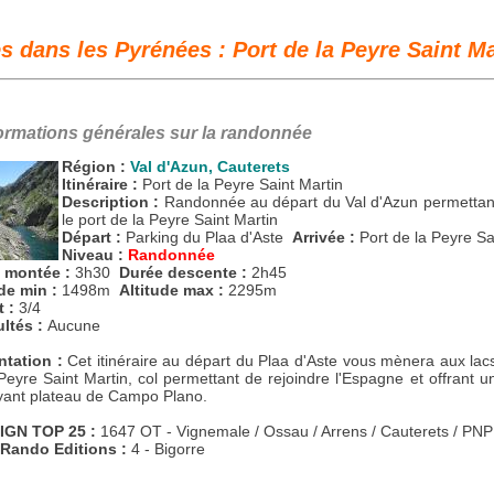
s dans les Pyrénées : Port de la Peyre Saint Ma
ormations générales sur la randonnée
Région :
Val d'Azun, Cauterets
Itinéraire :
Port de la Peyre Saint Martin
Description :
Randonnée au départ du Val d'Azun permettant
le port de la Peyre Saint Martin
Départ :
Parking du Plaa d'Aste
Arrivée :
Port de la Peyre Sa
Niveau :
Randonnée
 montée :
3h30
Durée descente :
2h45
ude min :
1498m
Altitude max :
2295m
t :
3/4
ultés :
Aucune
ntation :
Cet itinéraire au départ du Plaa d'Aste vous mènera aux lac
Peyre Saint Martin, col permettant de rejoindre l'Espagne et offrant u
yant plateau de Campo Plano.
 IGN TOP 25 :
1647 OT - Vignemale / Ossau / Arrens / Cauterets / PNP
 Rando Editions :
4 - Bigorre