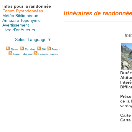
Infos pour la randonnée
Forum Pyrandonnées
Itinéraires de randonnée
Météo
Bibliothèque
Annuaire
Toponymie
Avertissement
Livre d'or
Auteurs
Inf
Select Language
▼
News
Randos
Ski
Forum
Rando du jour
Commentaires
Durée
Altit
Intérê
Diffic
Prése
de la 
verdo
Carte
Carte