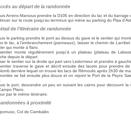
ccès au départ de la randonnée
uis Arrens-Marsous prendre la D105 en direction du lac et du barrage 
inuer sur la route jusqu'au terminus qui mène au parking du Plaa d'As
étail de l'itinéraire de randonnée
is le parking prendre le pont au dessus du gave et le sentier qui mont
s le lac, à l'embranchement (panneaux), laisser le chemin de Larribet 
ier qui monte à flanc.
sentier monte régulièrement jusqu'à un plateau (plateau de Labass
che depuis le départ.
ser le sentier sur la droite qui part vers Ledormeur et prendre à gauch
entier traverse le gave et décrit ensuite des lacets pour prendre de 
lomb derrière lequel on trouve les lacs de Rémoulis après 2h30 de ma
montée se fait ensuite plus douce et on rejoint le Port de la Peyre S
.
is le port, descendre un peu en suivant les cairns pour découvrir la 
Campo Plano.
ur par le même itinéraire.
andonnées à proximité
pomuso, Col de Cambalès