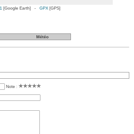
1
[Google Earth] -
GPX
[GPS]
Météo
Note :