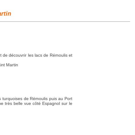
rtin
 de découvrir les lacs de Rémoulis et
int Martin
s turquoises de Rémoulis puis au Port
ne très belle vue côté Espagnol sur le