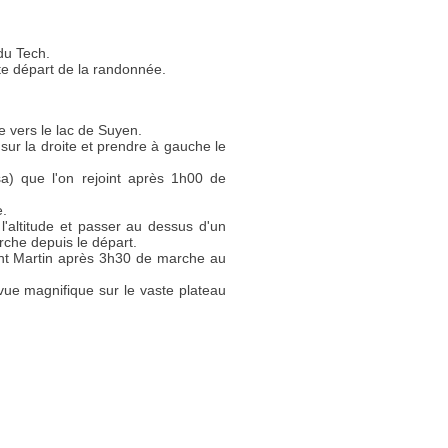
du Tech.
te départ de la randonnée.
e vers le lac de Suyen.
sur la droite et prendre à gauche le
a) que l'on rejoint après 1h00 de
e.
l'altitude et passer au dessus d'un
rche depuis le départ.
aint Martin après 3h30 de marche au
vue magnifique sur le vaste plateau