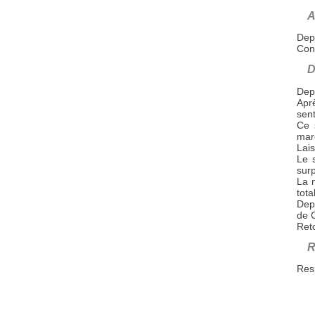
A
Dep
Cont
D
Depu
Aprè
sent
Ce 
mar
Lais
Le s
surp
La 
total
Depu
de 
Reto
R
Res