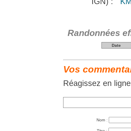
IGN) :
KM
Randonnées eff
Date
Vos commentair
Réagissez en ligne
Nom :
Titre :