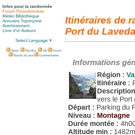
Infos pour la randonnée
Forum Pyrandonnées
Météo
Bibliothèque
Itinéraires de
Annuaire
Toponymie
Avertissement
Port du Laved
Livre d'or
Auteurs
Select Language
▼
News
Randos
Ski
Forum
Rando du jour
Commentaires
Informations gén
Région :
Va
Itinéraire :
Descriptio
vers le Port
Départ :
Parking du 
Niveau :
Montagne
Durée montée :
4h0
Altitude min :
1482