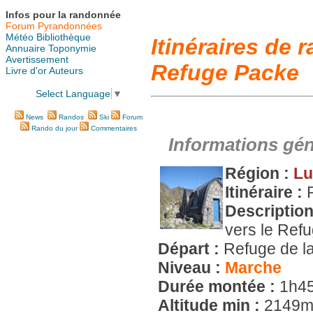
Infos pour la randonnée
Forum Pyrandonnées
Météo
Bibliothèque
Itinéraires de
Annuaire
Toponymie
Avertissement
Refuge Packe
Livre d'or
Auteurs
Select Language
▼
News
Randos
Ski
Forum
Rando du jour
Commentaires
Informations gén
Région :
Lu
Itinéraire :
Descriptio
vers le Ref
Départ :
Refuge de l
Niveau :
Marche
Durée montée :
1h4
Altitude min :
2149