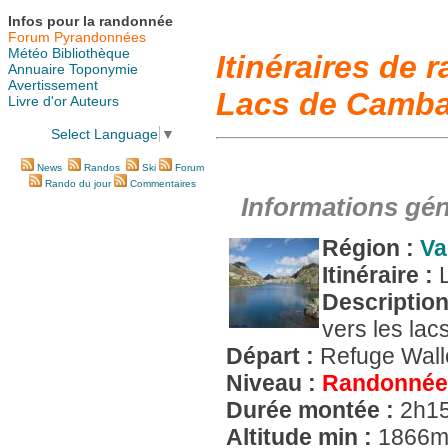
Infos pour la randonnée
Forum Pyrandonnées
Météo
Bibliothèque
Itinéraires de
Annuaire
Toponymie
Avertissement
Lacs de Camba
Livre d'or
Auteurs
Select Language
▼
News
Randos
Ski
Forum
Rando du jour
Commentaires
Informations gén
Région :
Va
Itinéraire :
Descriptio
vers les la
Départ :
Refuge Wal
Niveau :
Randonnée
Durée montée :
2h1
Altitude min :
1866