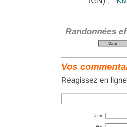
IGN) :
KM
Randonnées eff
Date
Vos commentair
Réagissez en ligne
Nom :
Titre :