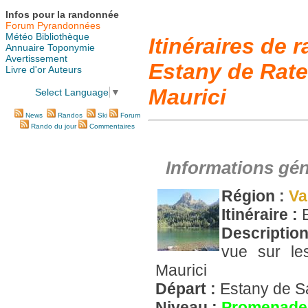
Infos pour la randonnée
Forum Pyrandonnées
Météo
Bibliothèque
Itinéraires de
Annuaire
Toponymie
Avertissement
Estany de Rate
Livre d'or
Auteurs
Maurici
Select Language
▼
News
Randos
Ski
Forum
Rando du jour
Commentaires
Informations gén
Région :
Va
Itinéraire :
Description
vue sur le
Maurici
Départ :
Estany de S
Niveau :
Promenade