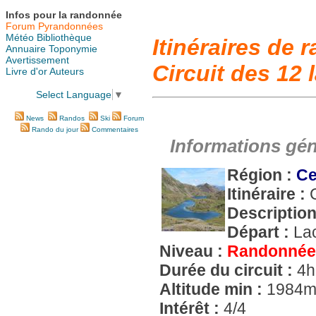
Infos pour la randonnée
Forum Pyrandonnées
Météo
Bibliothèque
Itinéraires de
Annuaire
Toponymie
Avertissement
Circuit des 12 
Livre d'or
Auteurs
Select Language
▼
News
Randos
Ski
Forum
Rando du jour
Commentaires
Informations gén
Région :
Ce
Itinéraire :
Description
Départ :
La
Niveau :
Randonnée
Durée du circuit :
4h
Altitude min :
1984
Intérêt :
4/4