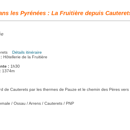
ns les Pyrénées : La Fruitière depuis Cauteret
ée
uterets
Détails itinéraire
 :
Hôtellerie de la Fruitière
nte :
1h30
:
1374m
 de Cauterets par les thermes de Pauze et le chemin des Pères vers l
male / Ossau / Arrens / Cauterets / PNP