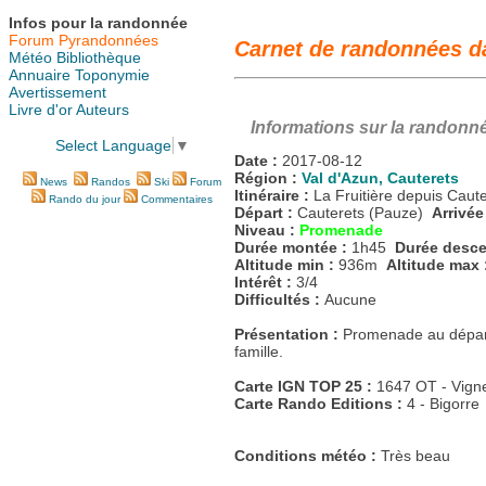
Infos pour la randonnée
Forum Pyrandonnées
Carnet de randonnées da
Météo
Bibliothèque
Annuaire
Toponymie
Avertissement
Livre d'or
Auteurs
Informations sur la randonn
Select Language
▼
Date :
2017-08-12
Région :
Val d'Azun, Cauterets
News
Randos
Ski
Forum
Itinéraire :
La Fruitière depuis Ca
Rando du jour
Commentaires
Départ :
Cauterets (Pauze)
Arrivée
Niveau :
Promenade
Durée montée :
1h45
Durée desce
Altitude min :
936m
Altitude max 
Intérêt :
3/4
Difficultés :
Aucune
Présentation :
Promenade au dépard
famille.
Carte IGN TOP 25 :
1647 OT - Vigne
Carte Rando Editions :
4 - Bigorre
Conditions météo :
Très beau