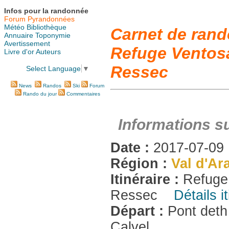
Infos pour la randonnée
Forum Pyrandonnées
Météo
Bibliothèque
Carnet de rand
Annuaire
Toponymie
Avertissement
Refuge Ventosa
Livre d'or
Auteurs
Ressec
Select Language
▼
News
Randos
Ski
Forum
Rando du jour
Commentaires
Informations s
Date :
2017-07-09
Région :
Val d'Ar
Itinéraire :
Refuge 
Ressec
Détails i
Départ :
Pont det
Calvel