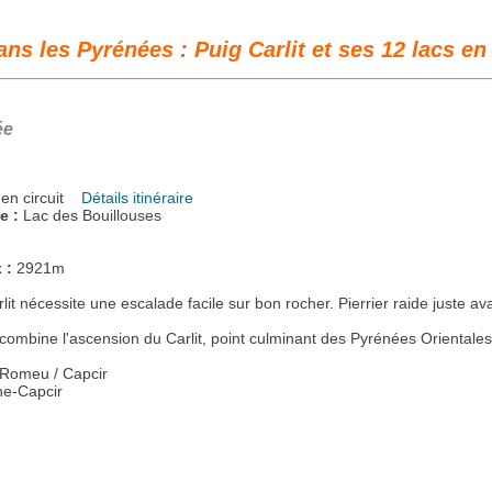
s les Pyrénées : Puig Carlit et ses 12 lacs en 
ée
s en circuit
Détails itinéraire
ée :
Lac des Bouillouses
x :
2921m
lit nécessite une escalade facile sur bon rocher. Pierrier raide juste a
combine l'ascension du Carlit, point culminant des Pyrénées Orientales a
 Romeu / Capcir
ne-Capcir