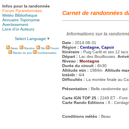
Infos pour la randonnée
Forum Pyrandonnées
Carnet de randonnées dan
Météo
Bibliothèque
Annuaire
Toponymie
Avertissement
Livre d'or
Auteurs
Informations sur la randonn
Select Language
▼
Date :
2014-08-31
Région :
Cerdagne, Capcir
News
Randos
Ski
Forum
Itinéraire :
Puig Carlit et ses 12 lac
Rando du jour
Commentaires
Départ :
Lac des Bouillouses
Arriv
Niveau :
Montagne
Durée du circuit :
6h30
Altitude min :
1984m
Altitude ma
Intérêt :
4/4
Difficultés :
La montée finale au Car
Présentation :
Belle randonnée qui 
Carte IGN TOP 25 :
2249 ET - Font
Carte Rando Editions :
8 - Cerdag
Conditions météo :
Beau