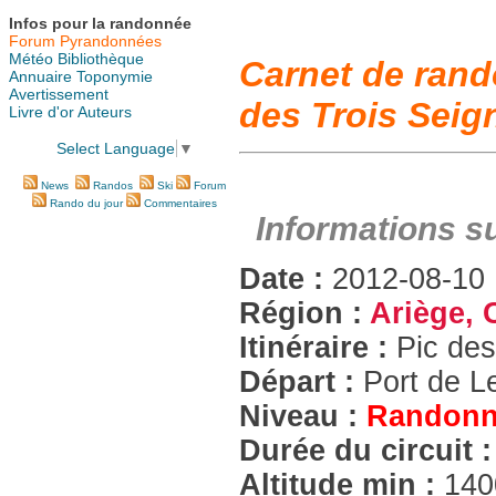
Infos pour la randonnée
Forum Pyrandonnées
Météo
Bibliothèque
Carnet de rand
Annuaire
Toponymie
Avertissement
des Trois Seig
Livre d'or
Auteurs
Select Language
▼
News
Randos
Ski
Forum
Rando du jour
Commentaires
Informations s
Date :
2012-08-10
Région :
Ariège,
Itinéraire :
Pic de
Départ :
Port de 
Niveau :
Randonn
Durée du circuit 
Altitude min :
14