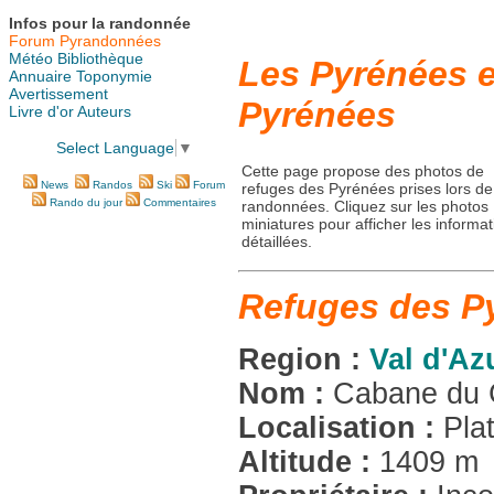
Infos pour la randonnée
Forum Pyrandonnées
Météo
Bibliothèque
Les Pyrénées e
Annuaire
Toponymie
Avertissement
Pyrénées
Livre d'or
Auteurs
Select Language
▼
Cette page propose des photos de
News
Randos
Ski
Forum
refuges des Pyrénées prises lors de
Rando du jour
Commentaires
randonnées. Cliquez sur les photos
miniatures pour afficher les informa
détaillées.
Refuges des P
Region :
Val d'Az
Nom :
Cabane du
Localisation :
Pla
Altitude :
1409 m