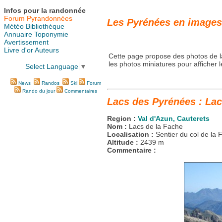
Infos pour la randonnée
Forum Pyrandonnées
Les Pyrénées en images
Météo
Bibliothèque
Annuaire
Toponymie
Avertissement
Livre d'or
Auteurs
Cette page propose des photos de l
les photos miniatures pour afficher l
Select Language
▼
News
Randos
Ski
Forum
Rando du jour
Commentaires
Lacs des Pyrénées : Lac
Region :
Val d'Azun, Cauterets
Nom :
Lacs de la Fache
Localisation :
Sentier du col de la
Altitude :
2439 m
Commentaire :